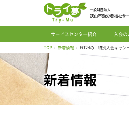
一般財団法人
狭山市勤労者福祉
サ
サービスセンター紹介
入会の
TOP
新着情報
FiT24の「特別入会キャ
新着情報